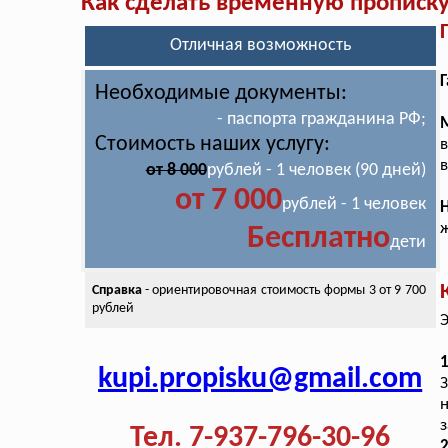
Как сделать временную прописк
Отличная возможность
Г
Необходимые документы:
- паспорта гражданина РФ;
Стоимость наших услугу:
в
от 8 000
рублей - 1 человек (90 дней)
от 7 000
рублей - 1 человек
ж
Бесплатно
дети
Справка
- ориентировочная стоимость
формы 3 от 9 700
рублей
Э
1
kupi.propisku@gmail.com
З
з
Тел. 7-937-796-30-96
2