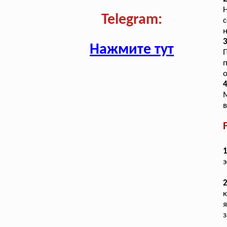
Telegram:
с
н
3
Нажмите тут
П
п
о
4
М
в
1
э
2
к
з