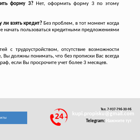
мить форму 3?
Нет, оформить форму 3 по этому
у ли взять кредит?
Без проблем, в тот момент когда
ете начать пользоваться кредитными предложениями
ей с трудоустройством, отсутствие возможности
же, Вы должны понимать, что без прописки Вас всегда
аф, если Вы просрочите учет более 3 месяцев.
Тел. 7-937-796-30-96
kupi.propisku@gmail.com
акты
Telegram:
Нажмите тут