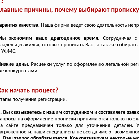
у?
Главные причины, почему выбирают прописку 
арантия качества.
Наша фирма ведет свою деятельность непр
Мы экономим ваше драгоценное время.
Сотрудничая с
ладельцев жилья, готовых прописать Вас , а так же собират
в УФМС.
Низкие цены.
Расценки услуг по оформлению легальной реги
е конкурентами.
Как начать процесс?
тапы получения регистрации:
. Вы связываетесь с нашим сотрудником и составляете заявк
апросы на оформление прописки принимаются только по эле
на сайте предназначен только для уточнения деталей.
агруженности, наши специалисты не всегда имеют возможнос
. Ваш запрос обрабатывается. Конкретизируем некторые м